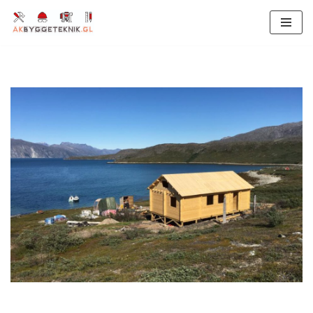
Spring
til
indhold