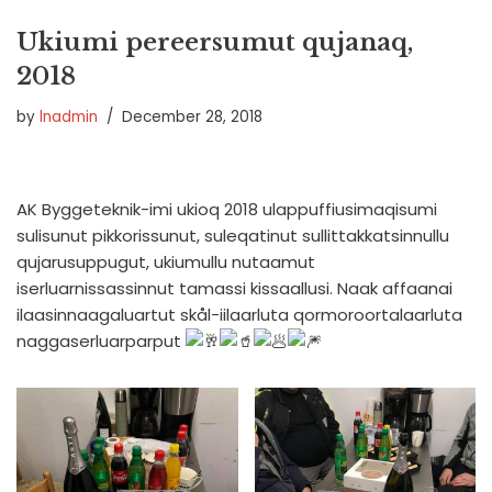
Ukiumi pereersumut qujanaq,
2018
by
lnadmin
December 28, 2018
AK Byggeteknik-imi ukioq 2018 ulappuffiusimaqisumi
sulisunut pikkorissunut, suleqatinut sullittakkatsinnullu
qujarusuppugut, ukiumullu nutaamut
iserluarnissassinnut tamassi kissaallusi. Naak affaanai
ilaasinnaagaluartut skål-iilaarluta qormoroortalaarluta
naggaserluarparput