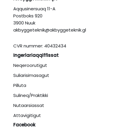
Aqqusinersuaq 11-A
Postboks 920
3900 Nuuk
akbyggeteknik@akbyggeteknik.gl
CVR nummer: 40432434
Ingerlariaqqiffissat
Neqeroorutigut
Suliarisimasagut
Pilluta
Sulineq/Praktikki
Nutaarsiassat
Attavigitigut
Facebook