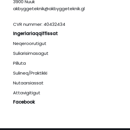
3900 Nuuk
akbyggeteknik@akbyggeteknik.gl
CVR nummer: 40432434
Ingerlariaqqiffissat
Neqeroorutigut
Suliarisimasagut
Pilluta
Sulineq/Praktikki
Nutaarsiassat
Attavigitigut
Facebook