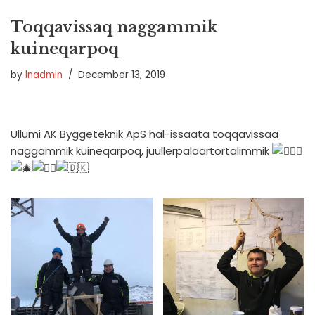
Toqqavissaq naggammik
kuineqarpoq
by
lnadmin
December 13, 2019
Ullumi AK Byggeteknik ApS hal-issaata toqqavissaa
naggammik kuineqarpoq, juullerpalaartortalimmik