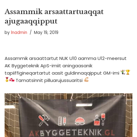
Assammik arsaattartuaqqat
ajugaaqqipput
by
lnadmin
May 19, 2019
Assammik arsaattartut NUK U10 aamma U12-meersut
AK Byggeteknik ApS-imiit aningaasanik
tapiiffigineqartartut aasit guldinnaqqipput GM-imi
Tamatsinnit pilluarujussuaritsi