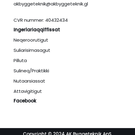
akbyggeteknik@akbyggeteknik.gl
CVR nummer: 40432434
Ingerlariaqqiffissat
Neqeroorutigut
Suliarisimasagut
Pilluta
Sulineq/Praktikki
Nutaarsiassat
Attavigitigut
Facebook
Copyright © 2024
AK Byggeteknik ApS.